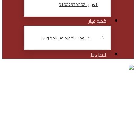
العبور- 01007979202
قطع غيار
كتالوجات اجهزة وستنجهاوس
اتصل بنا