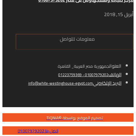
أبريل 15, 2018
معلومات للتواصل
العنوان
جمهورية مصر العربية_ القاهرة
الهاتف
01007979202 - 01223759369
البريد الإلكتروني
info@white-westinghouse-egypt.com
تصميم الموقع بواسطة ©TIQNIA
اتصل بنا 01007979202