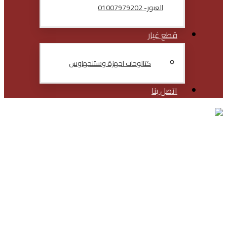
العبور- 01007979202
قطع غيار
كتالوجات اجهزة وستنجهاوس
اتصل بنا