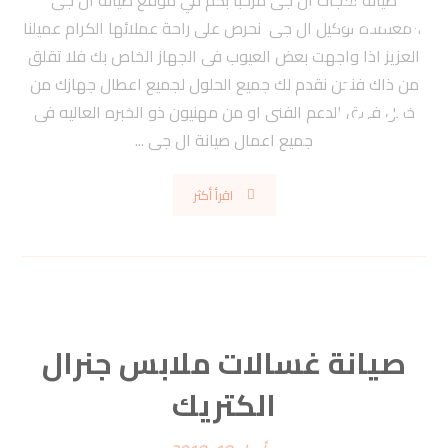
صيانة تلاجات ال جى مرحبأ بكم في موقع صيانة ال جى
المعتمدة توكيل ال جى نحرص على راحة عملائها الكرام عميلنا
العزيز اذا واجهت بعض العيوب فى الجهاز الخاص بك فلا تقلق
من ذاك فنحن نقدم لك جميع الحلول لجميع اعطال جهازك من
خلال فريق الدعم الفنى او من مهنيون ذو الخبره العاليه فى
جميع اعمال صيانة ال جى ...
اقرأ أكثر
صيانة غسالات ملابس جنرال
الكتريك