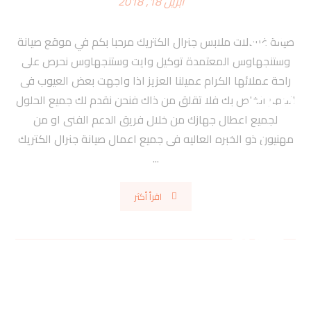
أبريل 18, 2018
صيانة غسالات ملابس جنرال الكتريك مرحبا بكم في موقع صيانة
وستنجهاوس المعتمدة توكيل وايت وستنجهاوس نحرص على
راحة عملائها الكرام عميلنا العزيز اذا واجهت بعض العيوب فى
الجهاز الخاص بك فلا تقلق من ذاك فنحن نقدم لك جميع الحلول
لجميع اعطال جهازك من خلال فريق الدعم الفنى او من
مهنيون ذو الخبره العاليه فى جميع اعمال صيانة جنرال الكتريك
...
اقرأ أكثر