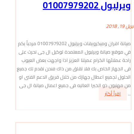
ويرلبول 01007979202
بريل 19, 2018
صيانة افران وميكرويفات ويرلبول 01007979202 مرحبأ بكم
في موقع صيانة ويرلبول المعتمدة توكيل ال جى نحرث على
راحة عملائها الكرام عميلنا العزيز اذا واجهت بعض العيوب
فى الجهاز الخاص بك فلا تقلق من ذاك فنحن نقدم لك جميع
الحلول لجميع اعطال جهازك من خلال فريق الدعم الفنى او
من مهنيون ذو الخبرا العاليه فى جميع اعمال صيانة ال جى
...
اقرأ أكثر