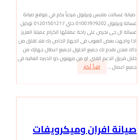
صيانة غسالات ملابس ويرلبول مرحبأ بكم في موقع صيانة
غسالة ويرلبول 01007979202 حتي 01201501217 توكيل
غسالة ال جى نحرص على راحة عملائها الكرام عميلنا العزيز
اذا واجهت بعض العيوب فى الجهاز الخاص بك فلا تقلق من
ذاك فنحن نقدم لك جميع الحلول لجميع اعطال جهازك من
خلال فريق الدعم الفنى او من مهنيون ذو الخبره العاليه فى
جميع اعمال ...
اقرأ أكثر
صيانة افران وميكرويفات