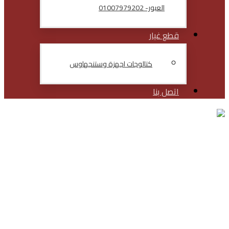
العبور- 01007979202
قطع غيار
كتالوجات اجهزة وستنجهاوس
اتصل بنا