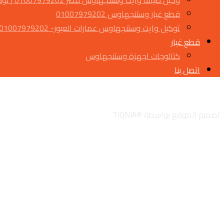
وكيل صيانة وايت وستنجهاوس مصر 01007979202 | توكيل معتمد
قطع غيار وستنجهاوس 01007979202
توكيل وايت وستنجهاوس عمارات العبور- 01007979202
قطع غيار
كتالوجات اجهزة وستنجهاوس
اتصل بنا
تويتر
جوجل
لينكدان
انستجرام
تصميم الموقع بواسطة ©TIQNIA