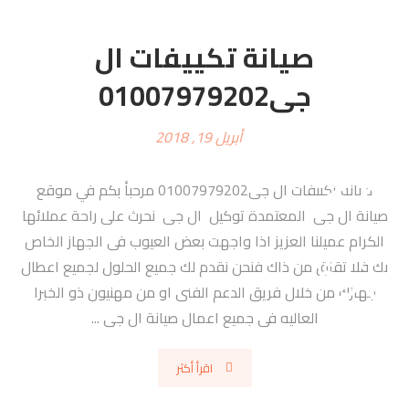
صيانة تكييفات ال
جى01007979202
أبريل 19, 2018
صيانة تكييفات ال جى01007979202 مرحبأ بكم في موقع
صيانة ال جى المعتمدة توكيل ال جى نحرث على راحة عملائها
الكرام عميلنا العزيز اذا واجهت بعض العيوب فى الجهاز الخاص
بك فلا تقلق من ذاك فنحن نقدم لك جميع الحلول لجميع اعطال
جهازك من خلال فريق الدعم الفنى او من مهنيون ذو الخبرا
العاليه فى جميع اعمال صيانة ال جى ...
اقرأ أكثر