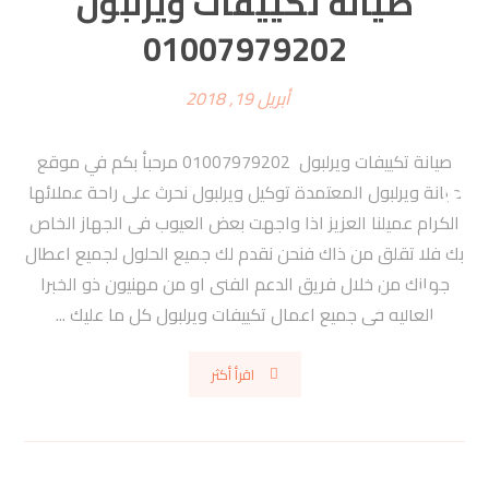
صيانة تكييفات ويرلبول
01007979202
أبريل 19, 2018
صيانة تكييفات ويرلبول 01007979202 مرحبأ بكم في موقع
صيانة ويرلبول المعتمدة توكيل ويرلبول نحرث على راحة عملائها
الكرام عميلنا العزيز اذا واجهت بعض العيوب فى الجهاز الخاص
بك فلا تقلق من ذاك فنحن نقدم لك جميع الحلول لجميع اعطال
جهازك من خلال فريق الدعم الفنى او من مهنيون ذو الخبرا
العاليه فى جميع اعمال تكييفات ويرلبول كل ما عليك ...
اقرأ أكثر