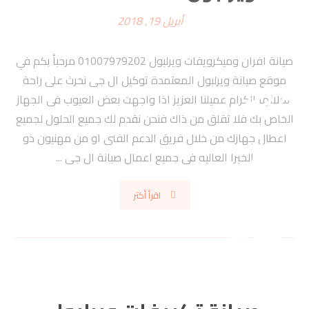
أبريل 19, 2018
صيانة افران وميكرويفات ويرلبول 01007979202 مرحبأ بكم في
موقع صيانة ويرلبول المعتمدة توكيل ال جى نحرث على راحة
عملائها الكرام عميلنا العزيز اذا واجهت بعض العيوب فى الجهاز
الخاص بك فلا تقلق من ذاك فنحن نقدم لك جميع الحلول لجميع
اعطال جهازك من خلال فريق الدعم الفنى او من مهنيون ذو
الخبرا العاليه فى جميع اعمال صيانة ال جى ...
اقرأ أكثر