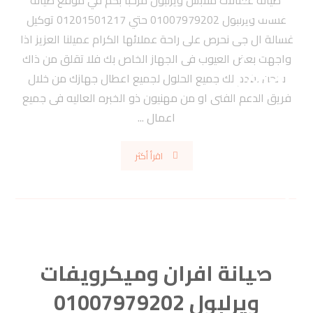
صيانة غسالات ملابس ويرلبول مرحبأ بكم في موقع صيانة
غسالة ويرلبول 01007979202 حتي 01201501217 توكيل
غسالة ال جى نحرص على راحة عملائها الكرام عميلنا العزيز اذا
واجهت بعض العيوب فى الجهاز الخاص بك فلا تقلق من ذاك
فنحن نقدم لك جميع الحلول لجميع اعطال جهازك من خلال
فريق الدعم الفنى او من مهنيون ذو الخبره العاليه فى جميع
اعمال ...
اقرأ أكثر
صيانة افران وميكرويفات
ويرلبول 01007979202