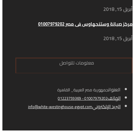
أبريل 15, 2018
مركز صيانة وستنجهاوس فى مصر 01007979202
أبريل 15, 2018
معلومات للتواصل
العنوان
جمهورية مصر العربية_ القاهرة
الهاتف
01007979202 - 01223759369
البريد الإلكتروني
info@white-westinghouse-egypt.com