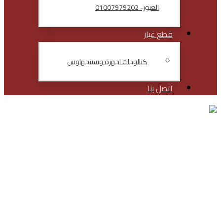
العبور- 01007979202
قطع غيار
كتالوجات اجهزة وستنجهاوس
اتصل بنا