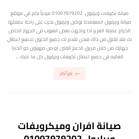
صيانة تكييفات ويرلبول 01007979202 مرحبأ بكم في موقع
صيانة ويرلبول المعتمدة توكيل ويرلبول نحرث على راحة عملائها
الكرام عميلنا العزيز اذا واجهت بعض العيوب فى الجهاز الخاص
بك فلا تقلق من ذاك فنحن نقدم لك جميع الحلول لجميع اعطال
جهازك من خلال فريق الدعم الفنى او من مهنيون ذو الخبرا
العاليه فى جميع اعمال تكييفات ويرلبول كل ما عليك ...
اقرأ أكثر
صيانة افران وميكرويفات
ويرلبول 01007979202