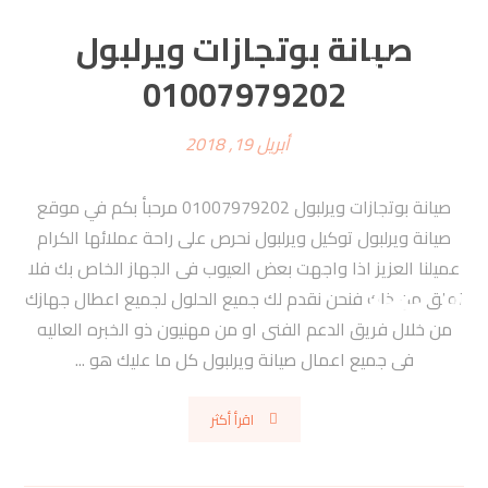
صيانة بوتجازات ويرلبول
01007979202
أبريل 19, 2018
صيانة بوتجازات ويرلبول 01007979202 مرحبأ بكم في موقع
صيانة ويرلبول توكيل ويرلبول نحرص على راحة عملائها الكرام
عميلنا العزيز اذا واجهت بعض العيوب فى الجهاز الخاص بك فلا
تقلق من ذاك فنحن نقدم لك جميع الحلول لجميع اعطال جهازك
من خلال فريق الدعم الفنى او من مهنيون ذو الخبره العاليه
فى جميع اعمال صيانة ويرلبول كل ما عليك هو ...
اقرأ أكثر