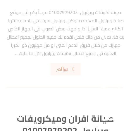
صيانة تكييفات ويرلبول 01007979202 مرحبأ بكم في موقع
صيانة ويرلبول المعتمدة توكيل ويرلبول نحرث على راحة عملائها
الكرام عميلنا العزيز اذا واجهت بعض العيوب فى الجهاز الخاص
بك فلا تقلق من ذاك فنحن نقدم لك جميع الحلول لجميع اعطال
جهازك من خلال فريق الدعم الفنى او من مهنيون ذو الخبرا
العاليه فى جميع اعمال تكييفات ويرلبول كل ما عليك ...
اقرأ أكثر
صيانة افران وميكرويفات
ويرلبول 01007979202