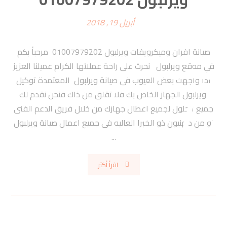
أبريل 19, 2018
صيانة افران وميكرويفات ويرلبول 01007979202 مرحبأ بكم
في موقع ويرلبول نحرث على راحة عملائها الكرام عميلنا العزيز
اذا واجهت بعض العيوب فى صيانة ويرلبول المعتمدة توكيل
ويرلبول الجهاز الخاص بك فلا تقلق من ذاك فنحن نقدم لك
جميع الحلول لجميع اعطال جهازك من خلال فريق الدعم الفنى
او من مهنيون ذو الخبرا العاليه فى جميع اعمال صيانة ويرلبول
...
اقرأ أكثر