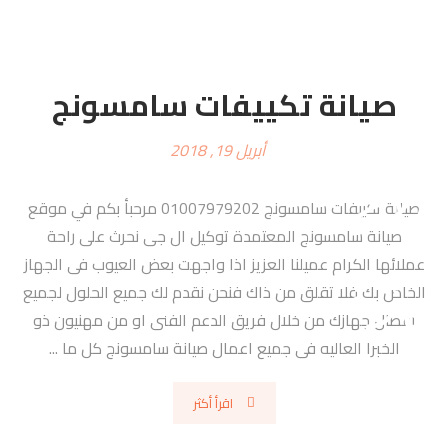
صيانة تكييفات سامسونج
أبريل 19, 2018
صيانة تكييفات سامسونج 01007979202 مرحبأ بكم في موقع
صيانة سامسونج المعتمدة توكيل ال جى نحرث على راحة
عملائها الكرام عميلنا العزيز اذا واجهت بعض العيوب فى الجهاز
الخاص بك فلا تقلق من ذاك فنحن نقدم لك جميع الحلول لجميع
اعطال جهازك من خلال فريق الدعم الفنى او من مهنيون ذو
الخبرا العاليه فى جميع اعمال صيانة سامسونج كل ما ...
اقرأ أكثر