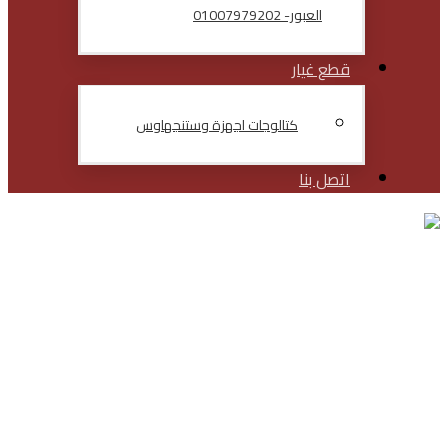
العبور- 01007979202
قطع غيار
كتالوجات اجهزة وستنجهاوس
اتصل بنا