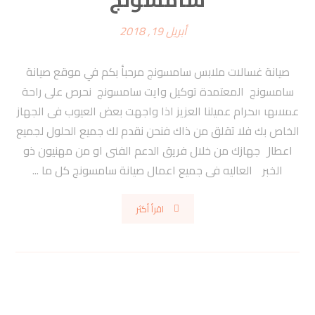
أبريل 19, 2018
صيانة غسالات ملابس سامسونج مرحبأ بكم في موقع صيانة
سامسونج المعتمدة توكيل وايت سامسونج نحرص على راحة
عملائها الكرام عميلنا العزيز اذا واجهت بعض العيوب فى الجهاز
الخاص بك فلا تقلق من ذاك فنحن نقدم لك جميع الحلول لجميع
اعطال جهازك من خلال فريق الدعم الفنى او من مهنيون ذو
الخبره العاليه فى جميع اعمال صيانة سامسونج كل ما ...
اقرأ أكثر