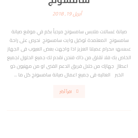
أبريل 19, 2018
صيانة غسالات ملابس سامسونج مرحبأ بكم في موقع صيانة
سامسونج المعتمدة توكيل وايت سامسونج نحرص على راحة
عملائها الكرام عميلنا العزيز اذا واجهت بعض العيوب فى الجهاز
الخاص بك فلا تقلق من ذاك فنحن نقدم لك جميع الحلول لجميع
اعطال جهازك من خلال فريق الدعم الفنى او من مهنيون ذو
الخبره العاليه فى جميع اعمال صيانة سامسونج كل ما ...
اقرأ أكثر