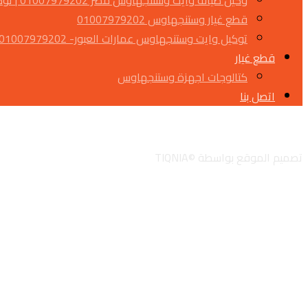
وكيل صيانة وايت وستنجهاوس مصر 01007979202 | توكيل معتمد
قطع غيار وستنجهاوس 01007979202
توكيل وايت وستنجهاوس عمارات العبور- 01007979202
قطع غيار
كتالوجات اجهزة وستنجهاوس
اتصل بنا
تويتر
جوجل
لينكدان
انستجرام
تصميم الموقع بواسطة ©TIQNIA