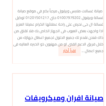
صيانة غسالات ملابس ويرلبول مرحبأ بكم في موقع صيانة
غسالة ويرلبول 01007979202 حتي 01201501217 توكيل
غسالة ال جى نحرص على راحة عملائها الكرام عميلنا العزيز
اذا واجهت بعض العيوب فى الجهاز الخاص بك فلا تقلق من
ذاك فنحن نقدم لك جميع الحلول لجميع اعطال جهازك من
خلال فريق الدعم الفنى او من مهنيون ذو الخبره العاليه فى
جميع اعمال ...
اقرأ أكثر
صيانة افران وميكرويفات