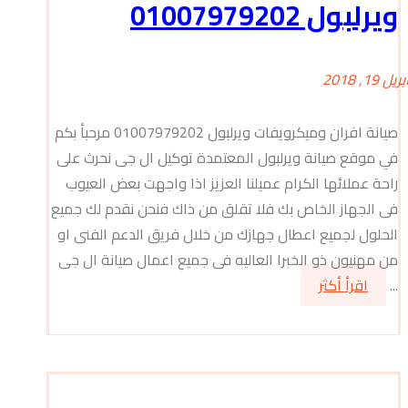
ويرلبول 01007979202
بريل 19, 2018
صيانة افران وميكرويفات ويرلبول 01007979202 مرحبأ بكم
في موقع صيانة ويرلبول المعتمدة توكيل ال جى نحرث على
راحة عملائها الكرام عميلنا العزيز اذا واجهت بعض العيوب
فى الجهاز الخاص بك فلا تقلق من ذاك فنحن نقدم لك جميع
الحلول لجميع اعطال جهازك من خلال فريق الدعم الفنى او
من مهنيون ذو الخبرا العاليه فى جميع اعمال صيانة ال جى
...
اقرأ أكثر