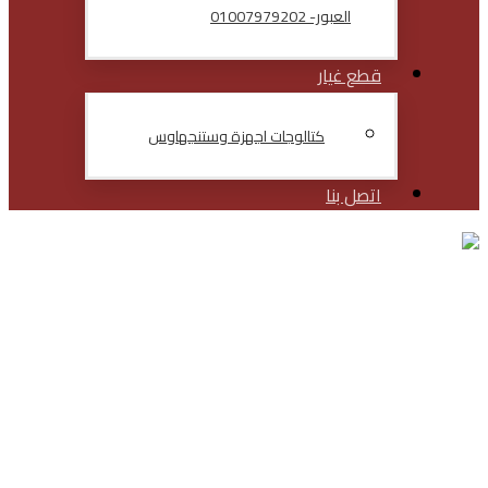
العبور- 01007979202
قطع غيار
كتالوجات اجهزة وستنجهاوس
اتصل بنا