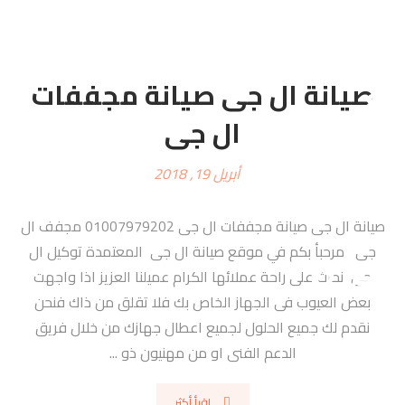
صيانة ال جى صيانة مجففات
ال جى
أبريل 19, 2018
صيانة ال جى صيانة مجففات ال جى 01007979202 مجفف ال
جى مرحبأ بكم في موقع صيانة ال جى المعتمدة توكيل ال
جى نحرث على راحة عملائها الكرام عميلنا العزيز اذا واجهت
بعض العيوب فى الجهاز الخاص بك فلا تقلق من ذاك فنحن
نقدم لك جميع الحلول لجميع اعطال جهازك من خلال فريق
الدعم الفنى او من مهنيون ذو ...
اقرأ أكثر