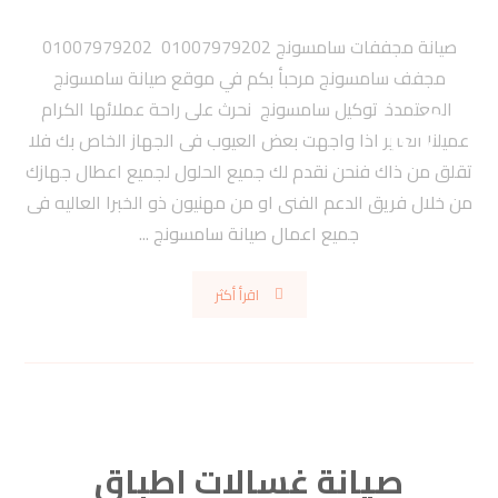
صيانة مجففات سامسونج 01007979202 01007979202
مجفف سامسونج مرحبأ بكم في موقع صيانة سامسونج
المعتمدة توكيل سامسونج نحرث على راحة عملائها الكرام
عميلنا العزيز اذا واجهت بعض العيوب فى الجهاز الخاص بك فلا
تقلق من ذاك فنحن نقدم لك جميع الحلول لجميع اعطال جهازك
من خلال فريق الدعم الفنى او من مهنيون ذو الخبرا العاليه فى
جميع اعمال صيانة سامسونج ...
اقرأ أكثر
صيانة غسالات اطباق