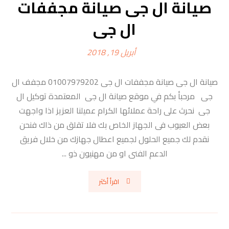
صيانة ال جى صيانة مجففات
ال جى
أبريل 19, 2018
صيانة ال جى صيانة مجففات ال جى 01007979202 مجفف ال
جى مرحبأ بكم في موقع صيانة ال جى المعتمدة توكيل ال
جى نحرث على راحة عملائها الكرام عميلنا العزيز اذا واجهت
بعض العيوب فى الجهاز الخاص بك فلا تقلق من ذاك فنحن
نقدم لك جميع الحلول لجميع اعطال جهازك من خلال فريق
الدعم الفنى او من مهنيون ذو ...
اقرأ أكثر