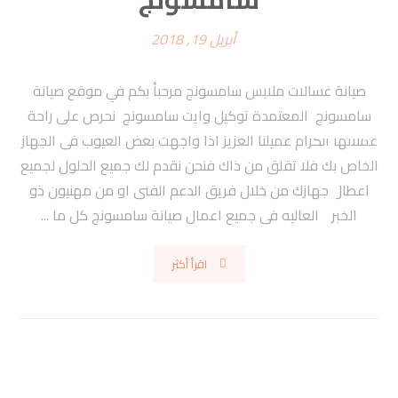
أبريل 19, 2018
صيانة غسالات ملابس سامسونج مرحبأ بكم في موقع صيانة
سامسونج المعتمدة توكيل وايت سامسونج نحرص على راحة
عملائها الكرام عميلنا العزيز اذا واجهت بعض العيوب فى الجهاز
الخاص بك فلا تقلق من ذاك فنحن نقدم لك جميع الحلول لجميع
اعطال جهازك من خلال فريق الدعم الفنى او من مهنيون ذو
الخبره العاليه فى جميع اعمال صيانة سامسونج كل ما ...
اقرأ أكثر