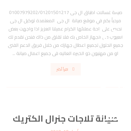
صيانة غسالات اطباق ال جى 01007979202/01201501217
مرحبأ بكم في موقع صيانة ال جى المعتمدة توكيل ال جى
نحرص على راحة عملائها الكرام عميلنا العزيز اذا واجهت بعض
العيوب فى الجهاز الخاص بك فلا تقلق من ذاك فنحن نقدم لك
جميع الحلول لجميع اعطال جهازك من خلال فريق الدعم الفنى
او من مهنيون ذو الخبره العاليه فى جميع اعمال صيانة ...
اقرأ أكثر
صيانة تلاجات جنرال الكتريك