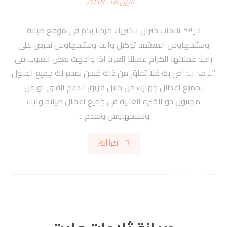
أبريل 18, 2018
صيانة تلاجات جنرال الكتريك مرحبا بكم فى موقع صيانة
وستنجهاوس المعتمد توكيل وايت وستنجهاوس نحرص على
راحة عملائها الكرام عميلنا العزيز اذا واجهت بعض العيوب فى
الجهاز الخاص بك فلا تقلق من ذاك فنحن نقدم لك جميع الحلول
لجميع اعطال جهازك من خلال فريق الدعم الفنى او من
مهنيون ذو الخبره العاليه فى جميع اعمال صيانة وايت
وستنجهاوس ونقدم ...
اقرأ أكثر