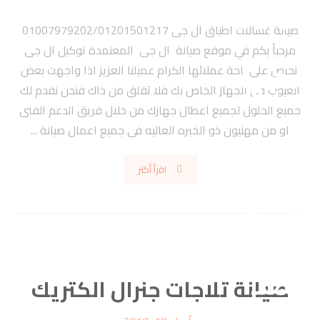
صيانة غسالات اطباق ال جى 01007979202/01201501217
مرحبأ بكم في موقع صيانة ال جى المعتمدة توكيل ال جى
نحرص على راحة عملائها الكرام عميلنا العزيز اذا واجهت بعض
العيوب فى الجهاز الخاص بك فلا تقلق من ذاك فنحن نقدم لك
جميع الحلول لجميع اعطال جهازك من خلال فريق الدعم الفنى
او من مهنيون ذو الخبره العاليه فى جميع اعمال صيانة ...
اقرأ أكثر
صيانة تلاجات جنرال الكتريك