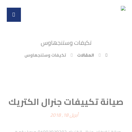
تكیفات وستنجھاوس
المقالات
تكیفات وستنجھاوس
صيانة تكييفات جنرال الكتريك
أبريل 18, 2018