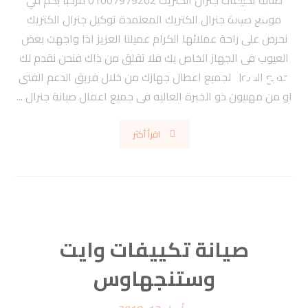
صيانة تكييفات جنرال الكتريك 01007979202 مرحبا بكم في
موقع صيانة جنرال الكتريك المعتمدة توكيل جنرال الكتريك
نحرص على راحة عملائها الكرام عميلنا العزيز اذا واجهت بعض
العيوب فى الجهاز الخاص بك فلا تقلق من ذاك فنحن نقدم لك
جميع الحلول لجميع اعطال جهازك من خلال فريق الدعم الفنى
او من مهنيون ذو الخبرة العاليه فى جميع اعمال صيانة جنرال ...
اقرأ أكثر
صيانة تكييفات وايت
وستنجهاوس