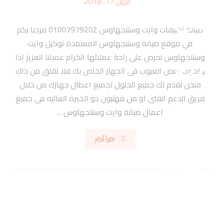
أبريل 17, 2018
صيانة تكييفات وايت وستنجهاوس 01007979202 مرحبا بكم
في موقع صيانة وستنجهاوس المعتمدة توكيل وايت
وستنجهاوس نحرص على راحة عملائها الكرام عميلنا العزيز اذا
واجهت بعض العيوب فى الجهاز الخاص بك فلا تقلق من ذاك
فنحن نقدم لك جميع الحلول لجميع اعطال جهازك من خلال
فريق الدعم الفنى او من مهنيون ذو الخبرة العاليه فى جميع
اعمال صيانة وايت وستنجهاوس ...
اقرأ أكثر