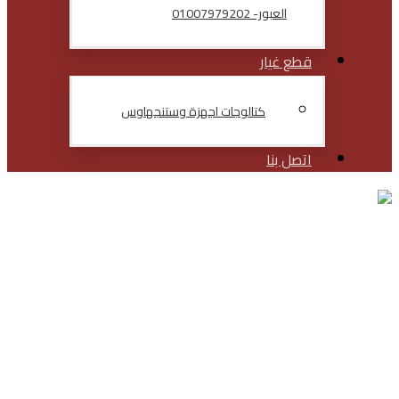
العبور- 01007979202
قطع غيار
كتالوجات اجهزة وستنجهاوس
اتصل بنا