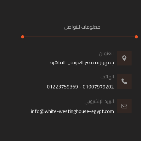
معلومات للتواصل
العنوان
جمهورية مصر العربية_ القاهرة
الهاتف
01007979202 - 01223759369
البريد الإلكتروني
info@white-westinghouse-egypt.com