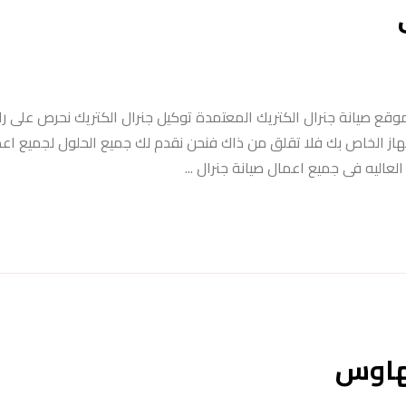
لكتريك 01007979202 مرحبا بكم في موقع صيانة جنرال الكتريك المعتمدة توكيل جنرال الكتريك نحرص على 
لجهاز الخاص بك فلا تقلق من ذاك فنحن نقدم لك جميع الحلول لجميع اع
عاليه فى جميع اعمال صيانة جنرال ...
هاوس