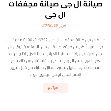
صيانة ال جى صيانة مجففات
ال جى
أبريل 19, 2018
صيانة ال جى صيانة مجففات ال جى 01007979202 مجفف ال
جى مرحبأ بكم في موقع صيانة ال جى المعتمدة توكيل ال
جى نحرث على راحة عملائها الكرام عميلنا العزيز اذا واجهت
بعض العيوب فى الجهاز الخاص بك فلا تقلق من ذاك فنحن
نقدم لك جميع الحلول لجميع اعطال جهازك من خلال فريق
الدعم الفنى او من مهنيون ذو ...
اقرأ أكثر