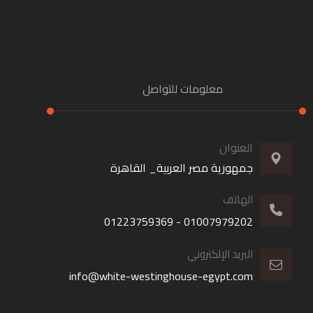
معلومات للتواصل
العنوان
جمهورية مصر العربية_ القاهرة
الهاتف
01007979202 - 01223759369
البريد الإلكتروني
info@white-westinghouse-egypt.com