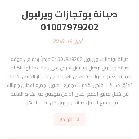
صيانة بوتجازات ويرلبول
01007979202
أبريل 19, 2018
صيانة بوتجازات ويرلبول 01007979202 مرحبأ بكم في موقع
صيانة ويرلبول توكيل ويرلبول نحرص على راحة عملائها الكرام
عميلنا العزيز اذا واجهت بعض العيوب فى الجهاز الخاص بك فلا
تقلق من ذاك فنحن نقدم لك جميع الحلول لجميع اعطال جهازك
من خلال فريق الدعم الفنى او من مهنيون ذو الخبره العاليه
فى جميع اعمال صيانة ويرلبول كل ما عليك هو ...
اقرأ أكثر