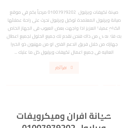
صيانة تكييفات ويرلبول 01007979202 مرحبأ بكم في موقع
صيانة ويرلبول المعتمدة توكيل ويرلبول نحرث على راحة عملائها
الكرام عميلنا العزيز اذا واجهت بعض العيوب فى الجهاز الخاص
بك فلا تقلق من ذاك فنحن نقدم لك جميع الحلول لجميع اعطال
جهازك من خلال فريق الدعم الفنى او من مهنيون ذو الخبرا
العاليه فى جميع اعمال تكييفات ويرلبول كل ما عليك ...
اقرأ أكثر
صيانة افران وميكرويفات
ويرلبول 01007979202