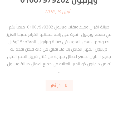
أبريل 19, 2018
صيانة افران وميكرويفات ويرلبول 01007979202 مرحبأ بكم
في موقع ويرلبول نحرث على راحة عملائها الكرام عميلنا العزيز
اذا واجهت بعض العيوب فى صيانة ويرلبول المعتمدة توكيل
ويرلبول الجهاز الخاص بك فلا تقلق من ذاك فنحن نقدم لك
جميع الحلول لجميع اعطال جهازك من خلال فريق الدعم الفنى
او من مهنيون ذو الخبرا العاليه فى جميع اعمال صيانة ويرلبول
...
اقرأ أكثر