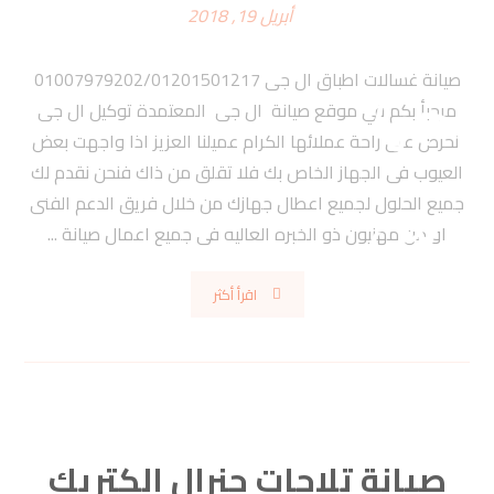
أبريل 19, 2018
صيانة غسالات اطباق ال جى 01007979202/01201501217
مرحبأ بكم في موقع صيانة ال جى المعتمدة توكيل ال جى
نحرص على راحة عملائها الكرام عميلنا العزيز اذا واجهت بعض
العيوب فى الجهاز الخاص بك فلا تقلق من ذاك فنحن نقدم لك
جميع الحلول لجميع اعطال جهازك من خلال فريق الدعم الفنى
او من مهنيون ذو الخبره العاليه فى جميع اعمال صيانة ...
اقرأ أكثر
صيانة تلاجات جنرال الكتريك