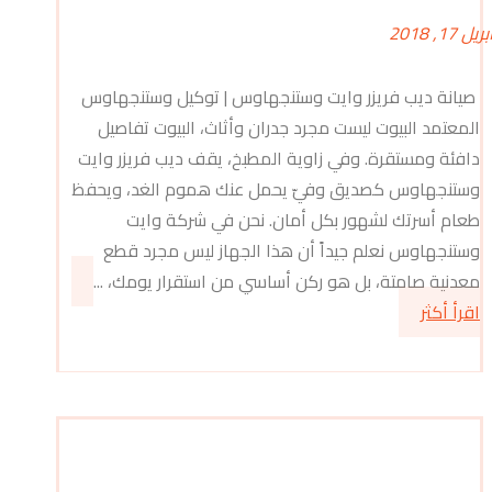
بريل 17, 2018
صيانة ديب فريزر وايت وستنجهاوس | توكيل وستنجهاوس
المعتمد البيوت ليست مجرد جدران وأثاث، البيوت تفاصيل
دافئة ومستقرة. وفي زاوية المطبخ، يقف ديب فريزر وايت
وستنجهاوس كصديق وفيّ يحمل عنك هموم الغد، ويحفظ
طعام أسرتك لشهور بكل أمان. نحن في شركة وايت
وستنجهاوس نعلم جيداً أن هذا الجهاز ليس مجرد قطع
معدنية صامتة، بل هو ركن أساسي من استقرار يومك، ...
اقرأ أكثر