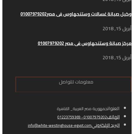
وكيل صيانة غسالات وستنجهاوس فى مصر01007979202
أبريل 15, 2018
مركز صيانة وستنجهاوس فى مصر 01007979202
أبريل 15, 2018
معلومات للتواصل
العنوان
جمهورية مصر العربية_ القاهرة
الهاتف
01007979202 - 01223759369
البريد الإلكتروني
info@white-westinghouse-egypt.com