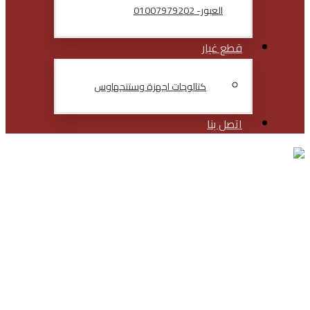
العبور- 01007979202
قطع غيار
كتالوجات اجهزة وستنجهاوس
اتصل بنا