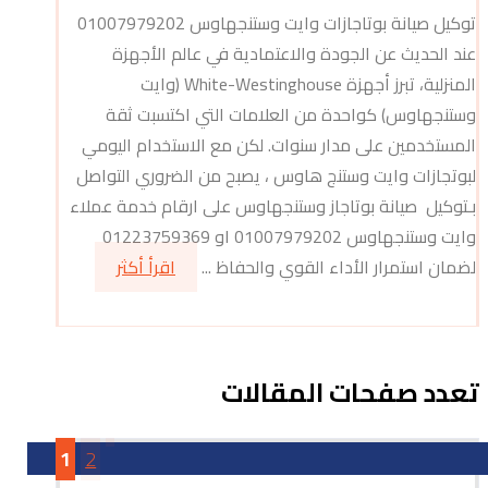
توكيل صيانة بوتاجازات وايت وستنجهاوس 01007979202
عند الحديث عن الجودة والاعتمادية في عالم الأجهزة
المنزلية، تبرز أجهزة White-Westinghouse (وايت
وستنجهاوس) كواحدة من العلامات التي اكتسبت ثقة
المستخدمين على مدار سنوات. لكن مع الاستخدام اليومي
لبوتجازات وايت وستنج هاوس ، يصبح من الضروري التواصل
بـتوكيل صيانة بوتاجاز وستنجهاوس على ارقام خدمة عملاء
وايت وستنجهاوس 01007979202 او 01223759369
لضمان استمرار الأداء القوي والحفاظ ...
اقرأ أكثر
تعدد صفحات المقالات
1
2