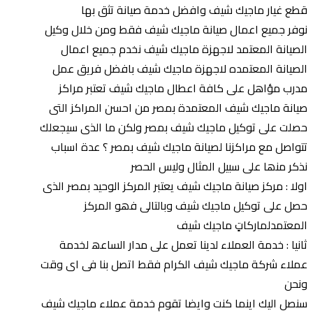
قطع غيار ماجيك شيف وافضل خدمة صيانة تثق بها
نوفر جميع اعمال صيانة ماجيك شيف فقط ومن خلال وكيل
الصيانة المعتمد لاجهزة ماجيك شيف نخدم جميع اعمال
الصيانة المعتمده لاجهزة ماجيك شيف بافضل فريق عمل
مدرب مؤاهل على كافة اعطال ماجيك شيف تعتبر مراكز
صیانة ماجيك شيف المعتمدة بمصر من احسن المراكز التى
حصلت على توكیل ماجيك شيف بمصر ولكن ما الذى سیجعلك
تتواصل مع مراكزنا لصیانة ماجيك شيف بمصر ؟ عدة اسباب
نذكر منھا على سبیل المثال ولیس الحصر
اولا : مركز صیانة ماجيك شيف یعتبر المركز الوحید بمصر الذى
حصل على توكیل ماجيك شيف وبالتالى فھو المركز
المعتمدلماركاتِِ ماجيك شيف
ثانیا : خدمة العملاء لدینا تعمل على مدار الساعھ لخدمة
عملاء شركة ماجيك شيف الكرام فقط اتصل بنا فى اى وقت
ونحن
سنصل الیك اینما كنت وایضا تقوم خدمة عملاء ماجيك شيف