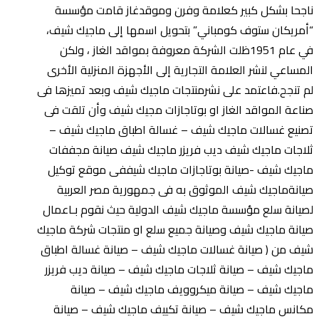
ناجحا بشكل كبير كعلامة وفرن وموقدغاز قامت مؤسسة
“أمريكان ستوف كومباني” بتحويل اسمها إلى ماجيك شيف،
في عام 1951ظلت الشركة معروفة بمواقد الغاز ، ولكن
المساعي لنشر العلامة التجارية إلى الأجهزة المنزلية الأخرى
لم تنجح.فاعتمد على نشرمنتجات ماجيك شيف وبعد تميزها فى
صناعة المواقد الغاز او بوتاجازات مجيك شيف وأن تلقت فى
تصنيع غسالات ماجيك شيف – غسالة اطباق ماجيك شيف –
ثلاجات ماجيك شيف ديب فريزر ماجيك شيف صيانة مجففات
ماجيك شيف -صيانة بوتاجازات ماجيك شيففى موقع توكيل
صيانةماجيك شيف الموثوق به فى جمهورية مصر العربية
لصيانة سلع مؤسسة ماجيك شيف الدولية حيث نقوم بـاعمال
صيانة ماجيك شيف وصيانة جميع سلع او منتجات شركة ماجيك
شيف من ( صيانة غسالات ماجيك شيف – صيانة غسالة اطباق
ماجيك شيف – صيانة ثلاجات ماجيك شيف – صيانة ديب فريزر
ماجيك شيف – صيانة ميكروويف ماجيك شيف – صيانة
مكانس ماجيك شيف – صيانة تكييف ماجيك شيف – صيانة