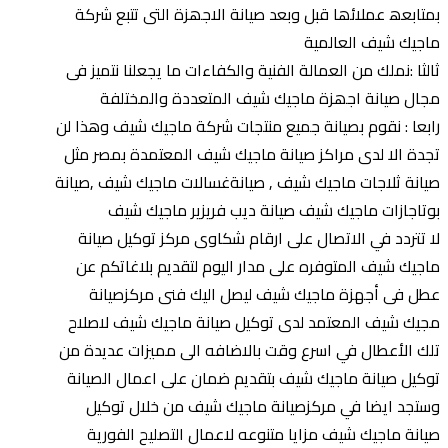
بمتابعھ عملائھا قبل وبعد صیانة الاجھزة التى تتبع شركة
ماجيك شيف العالمیة
ثالثا :نملك من العمالة الفنیة والكفاءات ما یجعلنا نتمیز فى
مجال صیانة اجھزة ماجيك شيف المتعددة والمختلفة
رابعا : نقوم بصیانة جمیع منتجات شركة ماجيك شيف وھذا لن
تجدة الا لدى مراكز صیانة ماجيك شيف المعتمدة بمصر مثل
صیانة ثلاجات ماجيك شيف , صیانةغسالات ماجيك شيف ,صیانة
بوتاجازات ماجيك شيف صیانة دیب فریزیر ماجيك شيف
لا تتردد في الاتصال على ارقام شكاوى مركز توكيل صيانة
ماجيك شيف المتوفره على مدار اليوم لتقديم بلاغاتكم عن
عطل فى أجهزة ماجيك شيف ليصل اليك فنى مركزصيانة
مجيك شيف المعتمد لدى توكيل صيانة ماجيك شيف لاصلاح
تلك الأعطال في اسرع وقت بالاضافه الى مميزات عديدة من
توكيل صيانة ماجيك شيف بتقديم ضمان على اعمال الصيانة
وستجد ايضا في مركزصيانة ماجيك شيف من خلال توكيل
صيانة ماجيك شيف مزايا متنوعه لاعمال التصليح الفورية