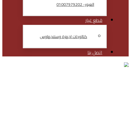
العبور- 01007979202
قطع غيار
كتالوجات اجهزة وستنجهاوس
اتصل بنا