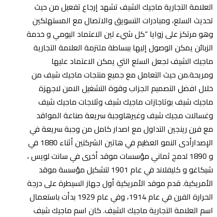
العلامة التجارية ماجيك الشيف تشهد إرجاع تفعيل من حيث
تحديث السلع، ومبادرات التسويق والاتصال مع المستهلكين
وهو مرتكز على زوايا “كل شيء لين الاعتماد اليومي و خدمة
الزبائن يمكن الوصول إليها ببساطة ملتزمة العلامة التجارية
ماجيك الشيف لجعل السلع التي يمكن الاعتماد عليها
ومريحة.من حيث التعامل مع جميع منتجات ماجيك شيف من
خلال افضل التصميم الجزاب وقوة التشغيل الامن لاجهزة
ماجيك شيف بوتاجازات ماجيك شيف وثلاجات ماجيك شيف
وغسالات مجيك شيف وغيرهاوجبة سريعة صناعة المواقد
مع فرن رينجين التداول مع اصدار كامل من وجبة سريعة في
الإصدارأدى النمو العظيم في هاتين الشركتين أثناء 1880 في
و 1890 لدمج ثماني مؤسسات موقد أخرى في سانت لويس ،
شيكاغو و كليفلاند في عام 1901 لتشكيل مؤسسة موقد
الأمريكية. قدم موقد الأمريكية أول جهاز السيطرة على درجة
الحرارة الفرن في عام 1914، وفي عام 1929 بدأت باستعمال
اسم العلامة التجارية ماجيك الشيف. كان اسم ماجيك شيف