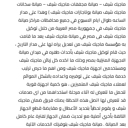
ماجيك شيف – صيانة مجففات ماجيك شيف – صيانة سخانات
ماجيك شيف صيانة بوتاجازات ماجيك شيف ) وهذا على مدار
الساعه طوال ايام الاسبوع في جميع محافظات مراكز صيانة
ماجيك شيف في جمهورية مصر العربية من خلال توكيل
ماجيك شيف فى مصر في صيانة ماجيك شيف يعد ما قامت
به مؤسسة ماجيك شيف من تعديل يراه لها على مدار التاريخ ،
حيث قام توكيل ماجيك شيف بأحداث طفره في ميدان صيانة
الاجهزة المنزلية بمصر وذلك ما اكده كل زبائن ماجيك شيف
ومستخدمين اجهزة ماجيك شيف ومن اهم ما حرص ترتيب
خدمة ماجيك شيف على توفيره واعداده بالشكل الموائم
لعملاء ماجيك شيف المتميزين ، هو كمية اجهزة قوية
تتحمل ما تتعرض له اثناء مرحلة استخداهما من اى صدمات
قد تتعرض لها اتصل هذه اللحظة يصلك فريق ضمان ماجيك
شيف و يقوم لحظياً بتحديد الأعطال و مقايضة قطع الجهاز
التالفة بأخري أصلية مع تحديث ضمان الجهاز لفترة عام كامل
بعد الصيانة . صيانة ماجيك شيف بتوفرلك الخدمات الآتية