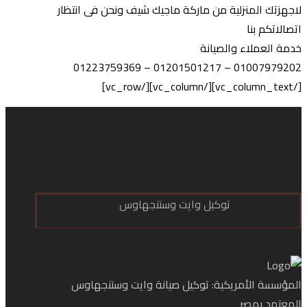
لاجهزتك المنزلية من ماركة ماجيك شيف ونحن فى انتظار
اتصالاتكم بنا
خدمة العملاء والصيانة
01007979202 – 01201501217 – 01223759369
[/vc_column_text][/vc_column][/vc_row]
توكيل وايت وستنجهاوس
المؤسسة الأمريكية: توكيل صيانة وايت وستنجهاوس
المعتمد بمصر