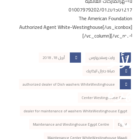
لاشهرالماركات العالمية
01007979202/01201501217
The American Foundation
Authorized Agent White-Westinghouse[/us_iconbox]
[/vc_column][/vc_row]
وايت وستنجهاوس
أبريل 18, 2018
صيانة جنرال اليكتريك
authorized dealer of Dish washers WhiteWestinghouse
Center Westinghouse Cairo
dealer for maintenance of washers WhiteWestinghouse Egypt
Maintenance and Westinghouse Egypt Centre
Egypt
Maintenance Center WhiteWestinghouse Maadi