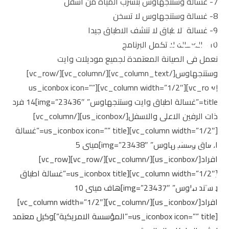
7- غسالة وستنجهاوس بتسرب المياه من اسفل
8- غسالة وستنجهاوس لا تسخن
9- غسالة الاطباق لا تنشف الاطباق جيدا
10- الغسالة لا تكمل البرنامج
نعمل فى الصيانة المعتمدة لجميع موديلات وايت
وستنجهاوس[/vc_column_text][/vc_column][/vc_row]
[vc_row][vc_column width=”1/2″][us_iconbox icon=””
title=”غسالة اطباق وايت وستنجهاوس” img=”23436″]14 فرد
ذات الرفين الاعلى والاسفل[/us_iconbox][/vc_column]
[vc_column width=”1/2″][us_iconbox icon=”” title=”غسالة
اطباق وستنجهاوس” img=”23438″]مينى 5
افراد[/us_iconbox][/vc_column][/vc_row][vc_row]
[vc_column width=”1/2″][us_iconbox title=”غسالة اطباق
وستنجهاوس” img=”23437″]هاف مينى 10
افراد[/us_iconbox][/vc_column][vc_column width=”1/2″]
[us_iconbox icon=”” title=”المؤسسة الامريكية”]وكيل معتمد