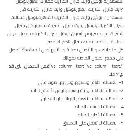
الاسكندرية,توكيل وايت جنرال الكتريك عمارات العبور,توكيل
وايت جنرال الكتريك العبور,توكيل وايت جنرال الكتريك فى
الاسكندرية,توكيل وايت جنرال الكتريك القاهرة,توكيل غسالات
جنرال الكتريك ,توكيل وايت جنرال الكتريك مصر,توكيل جنرال
الكتريك في مصر رقم تليفون توكيل جنرال الكتريك بافضل فريق
عمل من خدمة عملاء جنرال الكتريك مصر
كل ما عليك هو الاتصال بصيانة وستنجهاوس المعتمدة لتحصل
على جميع الحلول الخاصه بجهازك
[/vc_column_text][vc_column_text]فمن الاعطال التى قد
تواجهك
1- الغساله اطباق وستنجهاوس بها صوت عالي
2- غسالة الاطباق وايت وستنجهاوس لأ تفتح الباب
2- غسالة الاطباق لاتعقم الاوانى او الاطباق
4- الغسالة لاتسحب المياه
5- الغسالة لاتطرد المياه
6- الغسالة لا تعمل على الاطلاق