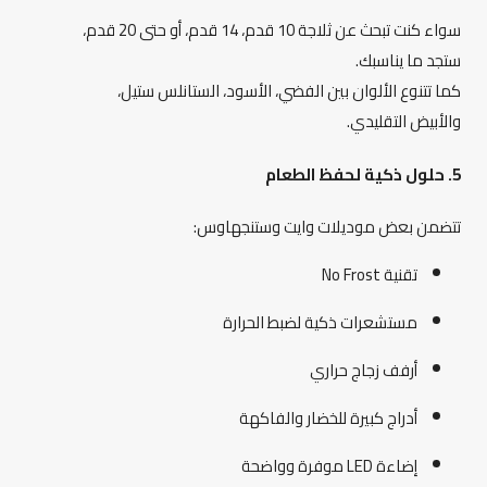
سواء كنت تبحث عن ثلاجة 10 قدم، 14 قدم، أو حتى 20 قدم،
ستجد ما يناسبك.
كما تتنوع الألوان بين الفضي، الأسود، الستانلس ستيل،
والأبيض التقليدي.
5. حلول ذكية لحفظ الطعام
تتضمن بعض موديلات وايت وستنجهاوس:
تقنية No Frost
مستشعرات ذكية لضبط الحرارة
أرفف زجاج حراري
أدراج كبيرة للخضار والفاكهة
إضاءة LED موفرة وواضحة