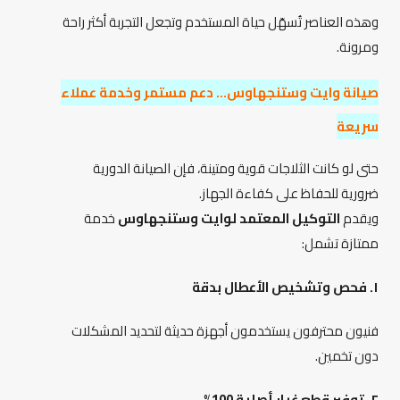
وهذه العناصر تُسهّل حياة المستخدم وتجعل التجربة أكثر راحة
ومرونة.
صيانة وايت وستنجهاوس… دعم مستمر وخدمة عملاء
سريعة
حتى لو كانت الثلاجات قوية ومتينة، فإن الصيانة الدورية
ضرورية للحفاظ على كفاءة الجهاز.
ويقدم
التوكيل المعتمد لوايت وستنجهاوس
خدمة
ممتازة تشمل:
١. فحص وتشخيص الأعطال بدقة
فنيون محترفون يستخدمون أجهزة حديثة لتحديد المشكلات
دون تخمين.
٢. توفير قطع غيار أصلية 100%