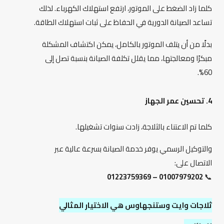
كلما زاد الضغط على الموتور، ارتفع استهلاك الكهرباء. لذلك
تساعد الصيانة الدورية في الحفاظ على ثبات استهلاك الطاقة.
بدلًا من أن يتلف الموتور بالكامل، يمكن اكتشاف المشكلة
مبكرًا ومعالجتها، مما يقلل تكلفة الصيانة بنسبة تصل إلى
60%.
4. تحسين عمر الجهاز
كلما تم الاعتناء بالثلاجة، زادت سنوات تشغيلها.
والتوكيل الرسمي يوفر خدمة الصيانة بسرعة عالية عبر
الاتصال على:
01007979202 – 01223759369
📞
ثلاجات وايت وستنجهاوس هي الاختيار المثالي