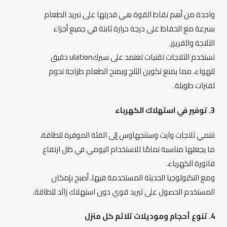
واحدة من أهم نقاط القوة هي قدرتها على تبريد الطعام
بسرعة مع الحفاظ على درجة حرارة ثابتة في جميع أجزاء
الثلاجة والفريزر.
تستخدم الثلاجات تقنيات تعتمد على سيركulation دقيق
للهواء، مما يمنع تكوين الثلج ويمنح الطعام طزاجة تدوم
لفترات طويلة.
3. توفير في استهلاك الكهرباء
تنتمي ثلاجات وايت وستنجهاوس إلى الفئة الموفرة للطاقة،
ما يجعلها مناسبة تمامًا للاستخدام اليومي في ظل ارتفاع
فاتورة الكهرباء.
ومع التكنولوجيا الحديثة المستخدمة فيها، أصبح بإمكان
المستخدم الحصول على تبريد قوي دون استهلاك زائد للطاقة.
4. تنوع أحجام وموديلات تلائم كل منزل