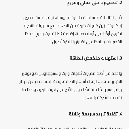
2. تصميم داخلي عملي ومريح
تأتي الثلاجات بمساحات داخلية مدروسة، توفر للمستخدمين
إمكانية تخزين كميات كبيرة من الطعام مع سهولة التنظيم.
تحتوي أيضًا على أرفف صلبة، إضاءة LED قوية، ودرج لحفظ
الخضروات يحافظ على نضارتها لفترة أطول.
3. استهلاك منخفض للطاقة
واحدة من أهم مميزات ثلاجات وايت وستنجهاوس هو توفير
الكهرباء. فمع ارتفاع أسعار الطاقة، يبحث المستخدم عن جهاز
يوفر استهلاكًا منخفضًا دون التأثير على قوة التبريد، وهذا ما
تقدمه الشركة بالفعل.
4. تقنية تبريد سريعة وثابتة